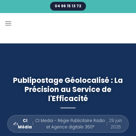
Passer
04 96 15 13 72
au
contenu
Publipostage Géolocalisé : La
Précision au Service de
l'Efficacité
CI
CI Media - Régie Publicitaire Radio
29 juin
✍️
|
|
Média
et Agence digitale 360°
2026