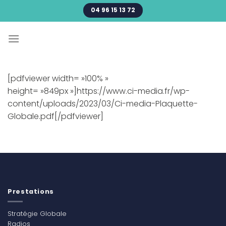
Passer
04 96 15 13 72
au
contenu
[pdfviewer width= »100% »
height= »849px »]https://www.ci-media.fr/wp-
content/uploads/2023/03/Ci-media-Plaquette-
Globale.pdf[/pdfviewer]
Prestations
Stratégie Globale
Radios