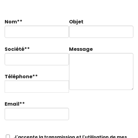
Nom**
Objet
Société**
Message
Téléphone**
Email**
J'accepte la transmission et l'utilisation de mes