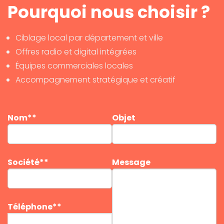
Pourquoi nous choisir ?
Ciblage local par département et ville
Offres radio et digital intégrées
Équipes commerciales locales
Accompagnement stratégique et créatif
Nom**
Objet
Société**
Message
Téléphone**