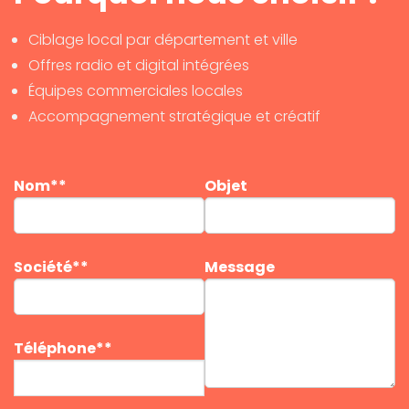
Ciblage local par département et ville
Offres radio et digital intégrées
Équipes commerciales locales
Accompagnement stratégique et créatif
Nom**
Objet
Société**
Message
Téléphone**