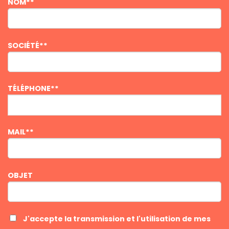
NOM**
SOCIÉTÉ**
TÉLÉPHONE**
MAIL**
OBJET
J'accepte la transmission et l'utilisation de mes