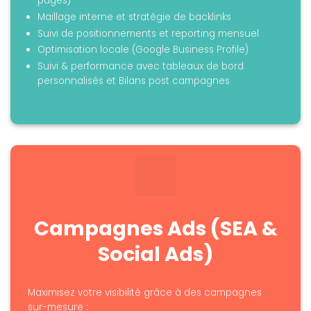
pages)
Maillage interne et stratégie de backlinks
Suivi de positionnements et reporting mensuel
Optimisation locale (Google Business Profile)
Suivi & performance avec tableaux de bord
personnalisés et Bilans post campagnes
Campagnes Ads (SEA &
Social Ads)
Maximisez votre visibilité grâce à des campagnes
sur-mesure :