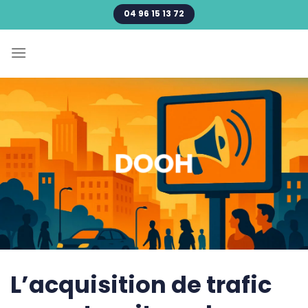
Passer
04 96 15 13 72
au
contenu
DOOH
L’acquisition de trafic