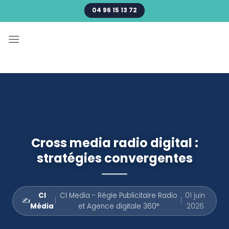
Passer
04 96 15 13 72
au
contenu
Cross media radio digital :
stratégies convergentes
CI
CI Media - Régie Publicitaire Radio
01 juin
✍️
|
|
Média
et Agence digitale 360°
2026