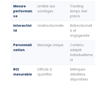
Mesure
Limitée aux
Tracking
performan
sondages
temps réel
ce
précis
Interactivi
Unidirectionnelle
Bidirectionnell
té
e et
engageante
Personnali
Message unique
Contenu
sation
adapté
individuelleme
nt
ROI
Difficile à
Métriques
mesurable
quantifier
détaillées
disponibles