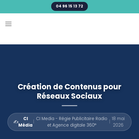
Passer
04 96 15 13 72
au
contenu
Création de Contenus pour
Réseaux Sociaux
CI
CI Media - Régie Publicitaire Radio
18 mai
✍️
|
|
Média
et Agence digitale 360°
2026