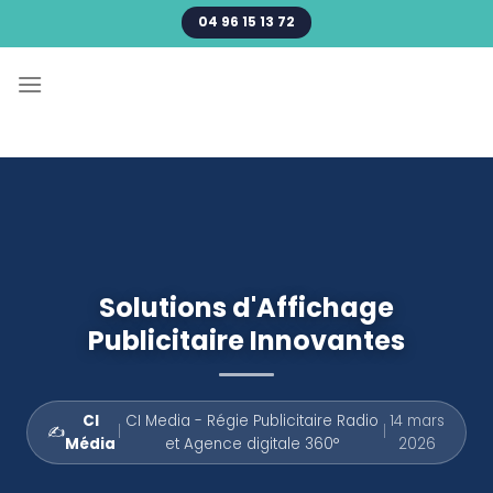
Passer
04 96 15 13 72
au
contenu
Solutions d'Affichage
Publicitaire Innovantes
CI
CI Media - Régie Publicitaire Radio
14 mars
✍️
|
|
Média
et Agence digitale 360°
2026