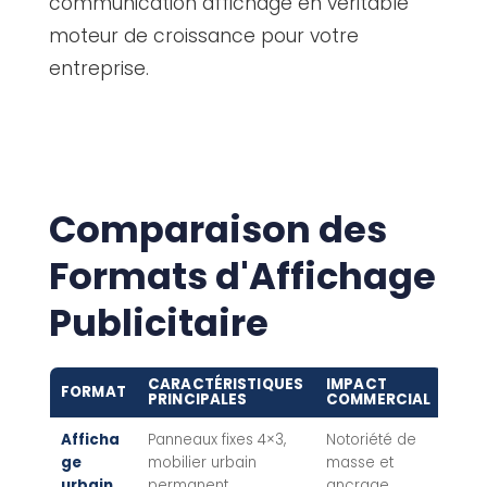
communication affichage en véritable
moteur de croissance pour votre
entreprise.
Comparaison des
Formats d'Affichage
Publicitaire
CARACTÉRISTIQUES
IMPACT
FORMAT
PRINCIPALES
COMMERCIAL
Afficha
Panneaux fixes 4×3,
Notoriété de
ge
mobilier urbain
masse et
urbain
permanent
ancrage