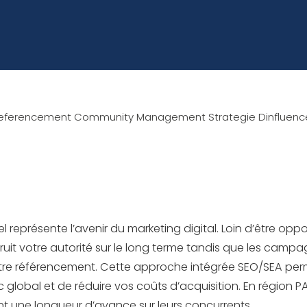
s Referencement Community Management Strategie Dinfluence
l représente l’avenir du marketing digital. Loin d’être op
nstruit votre autorité sur le long terme tandis que les camp
tre référencement. Cette approche intégrée SEO/SEA per
ic global et de réduire vos coûts d’acquisition. En régio
t une longueur d’avance sur leurs concurrents.