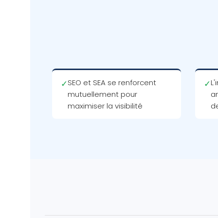
SEO et SEA se renforcent
L'
✓
✓
mutuellement pour
a
maximiser la visibilité
d