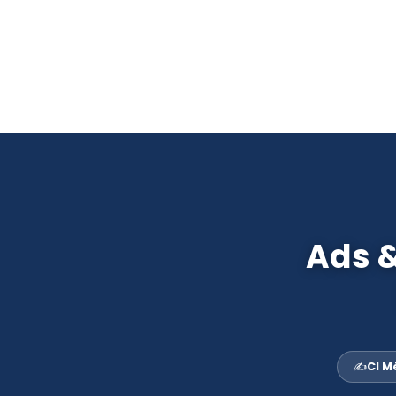
Passer
au
contenu
Ads &
✍️
CI M